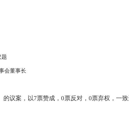
会议提
议题
事会董事长
》的议案
，以
7票赞成，0票反对，0票弃权，一